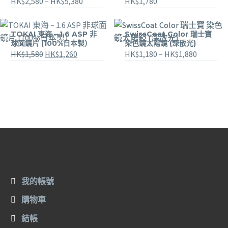
HK$
2,580
–
HK$
5,380
HK$
1,780
TOKAI 東海 – 1.6 ASP 非
SwissCoat Color 瑞士寶
球面鏡片 (100%日本製）
染色鏡太陽鏡 (深散光)
HK$
1,580
HK$
1,260
HK$
1,180
–
HK$
1,880
我的帳號
購物車
結帳