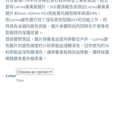
日本東海TOKAI光學株式會社耗時研發之嶄新產品，結合
原有Lutina葉黃素鏡片，SGS實測報告檢測出Lutina葉黃素
鏡片400nm~420nm HEV高能量光線阻隔率高達94%。
而Lutina變色鏡片除了保有高效阻隔HEV的功能之外，同
時具有卓越的變色效能，鏡片美觀時尚的同時也不會降低
對眼球的保護效果。
透過實際測試，鏡片穿戴者由室內移動至戶外，Lutina變
色鏡片的變色速度約15秒即能由淺轉深色。回到室內約30
秒即能由深色轉淺色。讓穿戴者能夠自由移動，隨時保護
眼睛避免紫外線荼毒。
Color
Clear