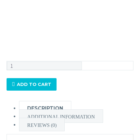
TOKAI
東
海
ADD TO CART
-
ASP
Photochromic
DESCRIPTION
變
ADDITIONAL INFORMATION
色
REVIEWS (0)
非
球