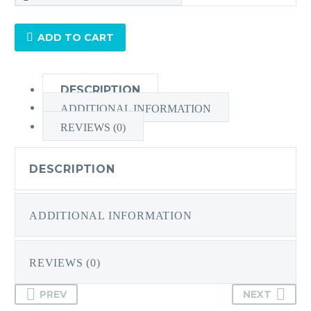
東
海
ADD TO CART
-
1.76
Bi-
DESCRIPTION
AS
ADDITIONAL INFORMATION
Photochromic
REVIEWS (0)
2
+
Lutina
DESCRIPTION
變
色
ADDITIONAL INFORMATION
防
藍
光
REVIEWS (0)
雙
非
PREV
NEXT
球