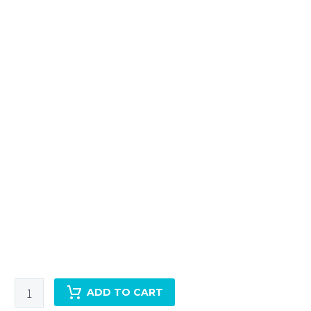
SwissCoat
ADD TO CART
全