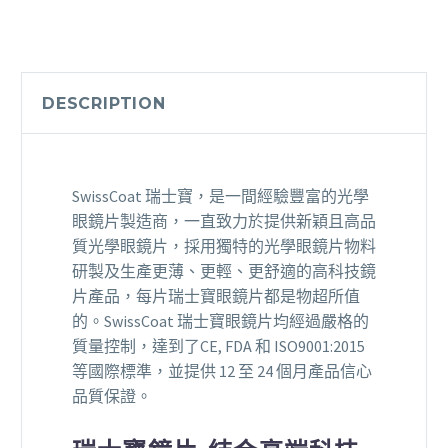
視
線
Gen
8
DESCRIPTION
變
色
鏡
片
SwissCoat 瑞士寶，是一間經驗豐富的光學
(Transitions
眼鏡片製造商，一直致力於提供新穎且高品
Signature)
質光學眼鏡片，採用獨特的光學眼鏡片物料
quantity
研製及生產更薄、更輕、更舒適的高科技鏡
片產品，每片瑞士寶眼鏡片都是物超所值
的。SwissCoat 瑞士寶眼鏡片均經過嚴格的
質量控制，達到了CE, FDA 和 ISO9001:2015
等國際標準，並提供 12 至 24 個月產品信心
品質保證。