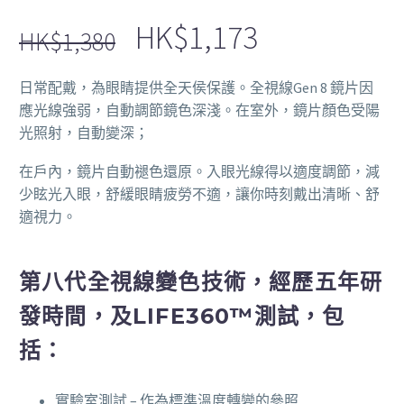
HK$
1,173
HK$
1,380
日常配戴，為眼睛提供全天侯保護。全視線Gen 8 鏡片因
應光線強弱，自動調節鏡色深淺。在室外，鏡片顏色受陽
光照射，自動變深；
在戶內，鏡片自動褪色還原。入眼光線得以適度調節，減
少眩光入眼，舒緩眼睛疲勞不適，讓你時刻戴出清晰、舒
適視力。
第八代全視線變色技術，經歷五年研
發時間，及LIFE360™測試，包
括：
實驗室測試 – 作為標準溫度轉變的參照