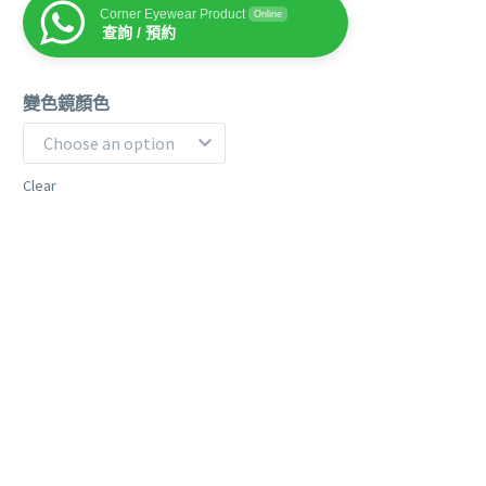
Corner Eyewear Product
Online
查詢 / 預約
變色鏡顏色
Choose an option
Clear