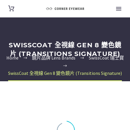
SWISSCOAT 全視線 GEN 8 變色鏡
片 (TRANSITIONS SIGNATURE)
Home
鏡片品牌 Lens Brands
SwissCoat 瑞士寶
SwissCoat 全視線 Gen 8 變色鏡片 (Transitions Signature)