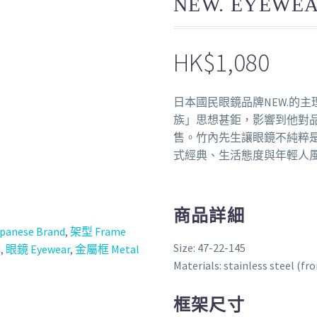
NEW. EYEWEA
HK$
1,080
日本國民眼鏡品牌NEW.的主理
族」思想甚鉅，影響到他對
售。竹內先生讓眼鏡不純粹
式經典、生活態度與年輕人
商品詳細
nese Brand
,
架型 Frame
Size: 47-22-145
d
,
眼鏡 Eyewear
,
金屬框 Metal
Materials: stainless steel (fr
框架尺寸