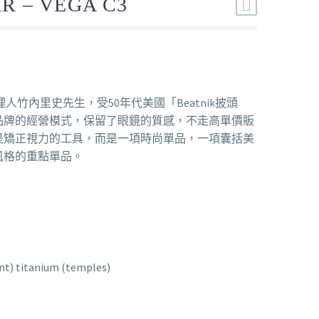
R – VEGA C3
人竹內里史先生，受50年代美國「Beatnik披頭
品牌的經營模式，保留了眼鏡的質感，不走高單價販
是矯正視力的工具，而是一項時尚單品，一項囊括美
風格的重點單品。
ont) titanium (temples)