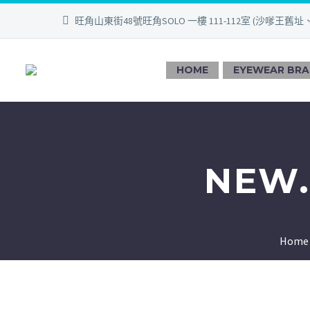
旺角山東街48號旺角SOLO 一樓 111-112室 (沙嗲王舊址
HOME
EYEWEAR BR
NEW.
Home