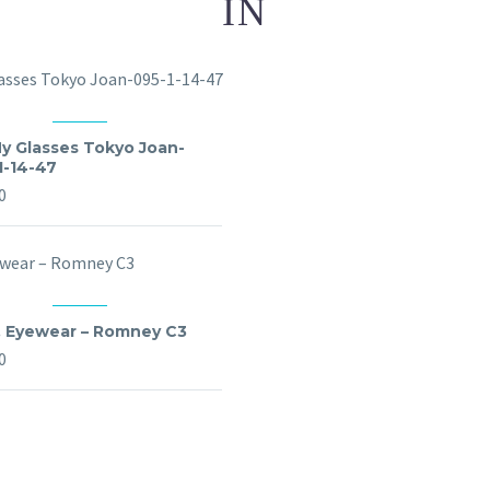
IN
y Glasses Tokyo Joan-
1-14-47
0
 Eyewear – Romney C3
0