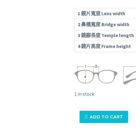
1
鏡片寬度
Lens width
2
鼻橋寬度 Bridge width
3
鏡腳長度 Temple length
4
鏡片高度 Frame height
1 in stock
NEW.
Eyewear
ADD TO CART
-
VEGA