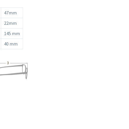
47mm
22mm
145 mm
40 mm