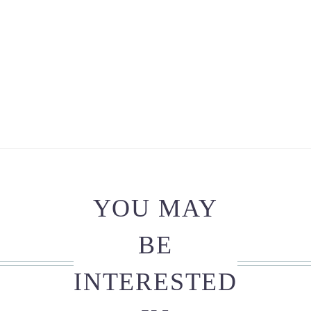
C3
quantity
YOU MAY
BE
INTERESTED