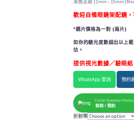
漸進走廊 11mm – 15mm (Modern /
歡迎自備眼鏡架配鏡，
*鏡片價格為一對 (兩片)
如你的驗光度數超出以上範
估。
提供視光數據／驗眼紙
WhatsApp 查詢
預約親臨
Corner Eyewear Produc
查詢 / 預約
折射率