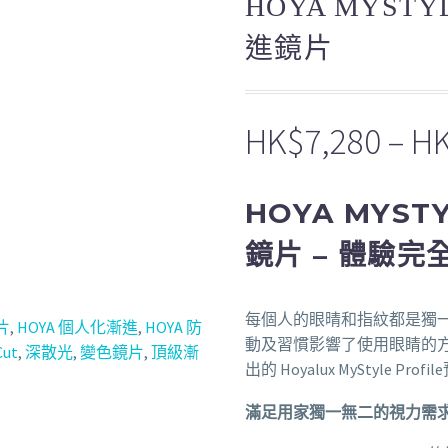
HOYA MYSTY
進鏡片
HK$
7,280
–
H
HOYA MYST
鏡片 – 體驗
每個人的眼晴和指紋都是獨
鏡片
,
HOYA 個人化漸進
,
HOYA 防
動及習慣影響了使用眼睛的方
ut
,
深散光
,
變色鏡片
,
頂級漸
出的 Hoyalux MyStyle Profi
滿足用家獨一無二的視力需