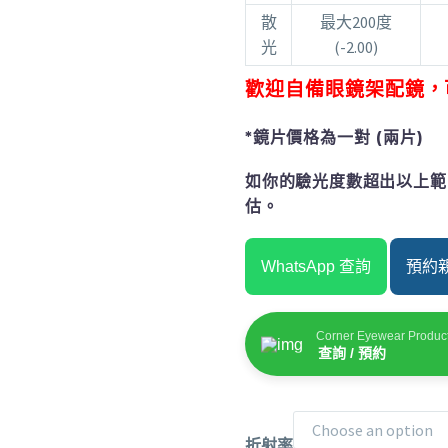
散
最大200度
光
(-2.00)
歡迎自備眼鏡架配鏡，
*鏡片價格為一對 (兩片)
如你的驗光度數超出以上範
估。
WhatsApp 查詢
預約親臨
Corner Eyewear Produc
查詢 / 預約
Choose an option
折射率