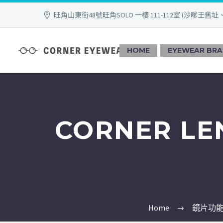
旺角山東街48號旺角SOLO 一樓 111-112室 (沙嗲王舊址
HOME
EYEWEAR BR
CORNER LE
Home
鏡片功