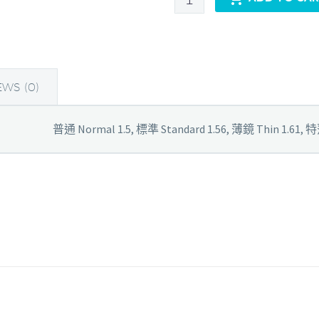
Lens
Transitions
Gen8
第
8
EWS (0)
代
全
普通 Normal 1.5, 標準 Standard 1.56, 薄鏡 Thin 1.61, 特薄
視
線
quantity