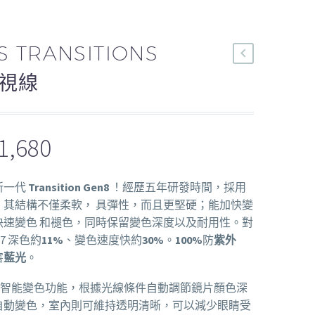
S TRANSITIONS
全視線
1,680
新一代
Transition Gen8
！經歷五年研發時間，採用
，其結構不僅柔軟， 具彈性，而且更堅硬；能加快變
快速變色 和褪色，同時保留變色深度以及耐用性。對
 T7 深色約
11%
、變色速度快約
30%
。
100%
防
紫外
害
藍光
。
Gen8 具有智能變色功能，根據光線條件自動調節鏡片顏色深
自動變色，室內則可維持透明清晰，可以減少眼睛受