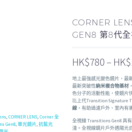
CORNER LEN
GEN8 第8代
HK$
780
–
HK$
地上最強感光變色鏡片，最
最新突破性
納米複合物基材
色分子的活動性能，使鏡片
比上代Transition Signature
線
，有助過濾戶外、室內有
ens
,
CORNER LENS
,
Corner 全
全視線 Transitions 
ons Gen8
,
單光鏡片
,
抗藍光
淺。全視線鏡片戶外遇陽光
單光
.