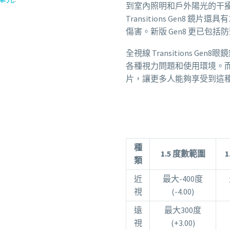
到室內照明和戶外陽光的干
Transitions Gen8
傷害。新版 Gen8 更已包
全視線 Transitions 
各種視力問題和使用環境。而且，C
片，讓更多人能夠享受到這
種
1.5 度數範圍
類
近
最大-400度
視
(-4.00)
遠
最大300度
視
(+3.00)