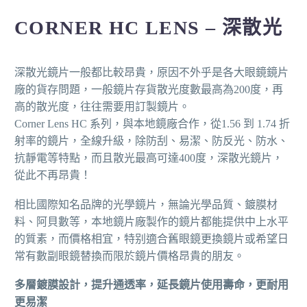
CORNER HC LENS –
深散光
深散光鏡片一般都比較昂貴，原因不外乎是各大眼鏡鏡片
廠的貨存問題，一般鏡片存貨散光度數最高為200度，再
高的散光度，往往需要用訂製鏡片。
Corner Lens HC 系列，與本地鏡廠合作，從1.56 到 1.74 折
射率的鏡片，全線升級，除防刮、易潔、防反光、防水、
抗靜電等特點，而且散光最高可達400度，深散光鏡片，
從此不再昂貴！
相比國際知名品牌的光學鏡片，無論光學品質、鍍膜材
料、阿貝數等，本地鏡片廠製作的鏡片都能提供中上水平
的質素，而價格相宜，特别適合舊眼鏡更換鏡片或希望日
常有數副眼鏡替換而限於鏡片價格昂貴的朋友。
多層鍍膜設計，提升通透率，延長鏡片使用壽命，更耐用
更易潔