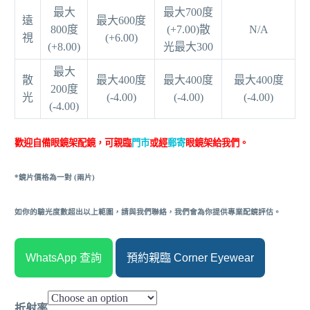
最大
最大700度
遠
最大600度
800度
(+7.00)散
N/A
視
(+6.00)
(+8.00)
光最大300
最大
散
最大400度
最大400度
最大400度
200度
光
(-4.00)
(-4.00)
(-4.00)
(-4.00)
歡迎自備眼鏡架配鏡，可親臨
門市
或經
郵寄
眼鏡架給我們。
*鏡片價格為一對 (兩片)
如你的驗光度數超出以上範圍，請與我們聯絡，我們會為你提供專業配鏡評估。
WhatsApp 查詢
預約親臨 Corner Eyewear
折射率