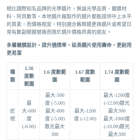
相比國際知名品牌的光學鏡片，無論光學品質、鍍膜材
料、阿貝數等，本地鏡片廠製作的鏡片都能提供中上水平
的質素，而價格相宜，特别適合舊眼鏡更換鏡片或希望日
常有數副眼鏡替換而限於鏡片價格昂貴的朋友。
多層鍍膜設計，提升通透率，延長鏡片使用壽命，更耐用
更易潔
1.56
種
1.6 度數範
1.67 度數
1.74 度數範
度數
類
圍
範圍
圍
範圍
最大-500
最大-1200度
最
度 (-5.00)
(-12.00)散光
近
大-600
最大-800
最大-1200
最大300
視
度
度 (-5.00)
度 (-12.00)
最大-1000度
(-6.00)
散光最大
(-10.00)散光
300
最大300