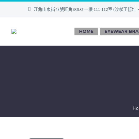
旺角山東街48號旺角SOLO 一樓 111-112室 (沙嗲王舊址
HOME
EYEWEAR BR
Ho