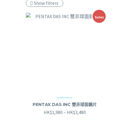
Show filters
Sales
PENTAX DAS INC 雙非球面鏡片
HK$
1,980
–
HK$
3,480