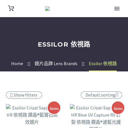
ESSILOR 依視路
Home
鏡片品牌 Lens Brands
Essilor 依視路
Show filters
Default sorting
Sales
Sales