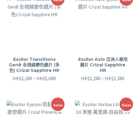
Essilor Transitions
Essilor Azio 亞洲人專用
Gen8 全視線變色鏡片 (多
鏡片 Crizal Sapphire
色) Crizal Sapphire HR
HR
HK$
2,180
–
HK$
5,680
HK$
1,280
–
HK$
2,380
Sales
Sales