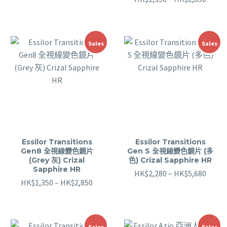
Sales
Sales
Essilor Transitions
Essilor Transitions
Gen8 全視線變色鏡片
Gen S 全視線變色鏡片 (多
(Grey 灰) Crizal
色) Crizal Sapphire HR
Sapphire HR
HK$
2,280
–
HK$
5,680
HK$
1,350
–
HK$
2,850
Sales
Sales