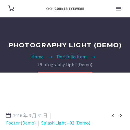
PHOTOGRAPHY LIGHT (DEMO)
Home
Portfolio Item
Photography Light (Demo)


2016 年 3 月 31 日
Footer (Demo)
Splash Light - 02 (Demo)