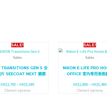
SALE!
SALE!
Sales
Sales
 TRANSITIONS GEN S 全
NIKON E-LIFE PRO H
片 SEECOAT NEXT 鍍膜
OFFICE 室內専用漸進
HK$
3,780
–
HK$
5,580
HK$
2,880
–
HK$
5,480
Select options
Select options