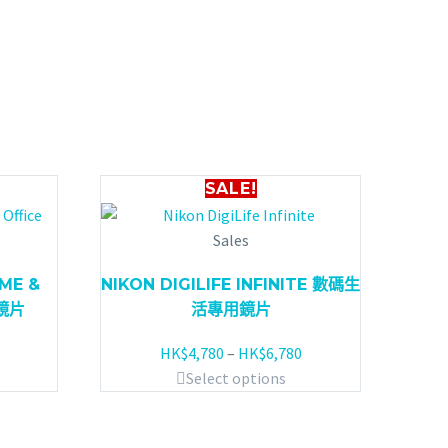
SALE!
Sales
OME &
NIKON DIGILIFE INFINITE 數碼生
鏡片
活專用鏡片
HK$
4,780
–
HK$
6,780
Select options