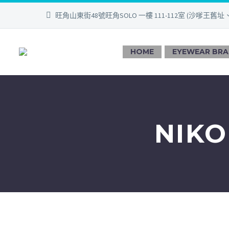
旺角山東街48號旺角SOLO 一樓 111-112室 (沙嗲王舊址
HOME
EYEWEAR BR
NIK