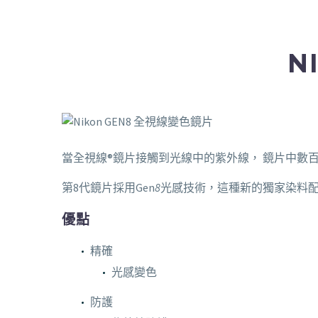
N
當全視線®鏡片接觸到光線中的紫外線， 鏡片中數
第8代鏡片採用Gen
8
光感技術，這種新的獨家染料
優點
精確
光感變色
防護