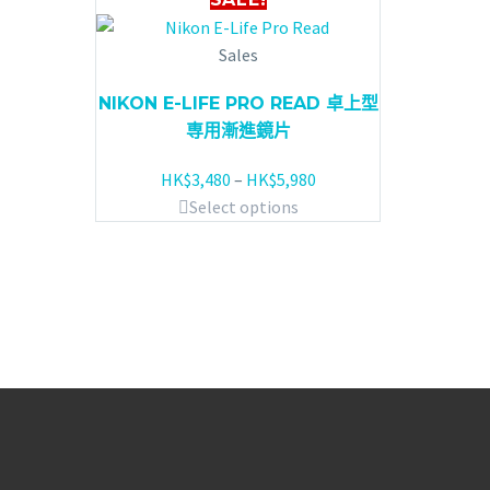
Sales
NIKON E-LIFE PRO READ 卓上型
専用漸進鏡片
HK$
3,480
–
HK$
5,980
Select options