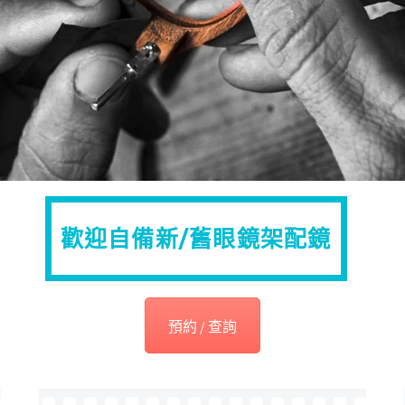
歡迎自備新/舊眼鏡架
配鏡
預約 / 查詢