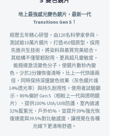
S 變色鏡片
地上最強感光變色鏡片，最新一代
Transitions Gen S！
經歷五年精心研發，由120名科學家參與、
測試逾10萬片鏡片，打造450個原型，採用
先進共生技術，將染料與基質完美結合。
其結構不僅堅韌耐用、更具超凡靈敏度，
能極速激活變色分子，使鏡片數秒內變
色，少於2分鐘恢復清晰，比上一代快達兩
倍，同時保持深邃變色效果（灰色鏡片達
14%透光率）與持久耐用性。
使用者試驗顯
示，86%偏好 Gen S（相較上一代與透明鏡
片），提供100% UVA/UVB防護，室內過濾
32%藍紫光、戶外85%，並提升39%強光恢
復速度與39.5%對比敏感度，讓視覺在各種
光線下更清晰舒適。