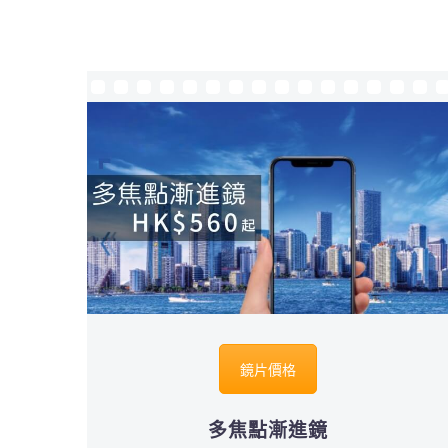
鏡片價格
多焦點漸進鏡