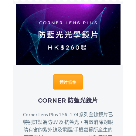
鏡片價格
CORNER 防藍光鏡片
Corner Lens Plus 1.56 -1.74 系列全線鏡片已
特别訂製為防UV 及 抗藍光，有效消除對眼
睛有害的紫外線及電腦/手機螢幕所産生的