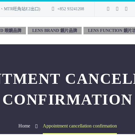
址、MTR旺角站E2出口)
+852 93241208
ND 眼鏡品牌
LENS BRAND 鏡片品牌
LENS FUNCTION 鏡片
NTMENT CANCEL
CONFIRMATION
Home
Appointment cancellation confirmation