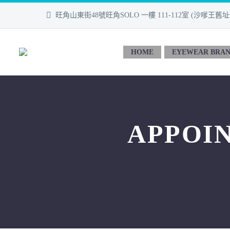
旺角山東街48號旺角SOLO 一樓 111-112室 (沙嗲王舊
HOME
EYEWEAR BRA
APPOI